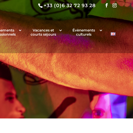
+33 (0)6 32 72 93 28
nements
Vacances et
Évènements
ssionnels
courts séjours
culturels