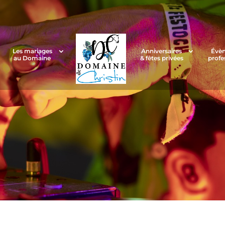
Les mariages
Anniversaires
Évè
au Domaine
& fêtes privées
profe