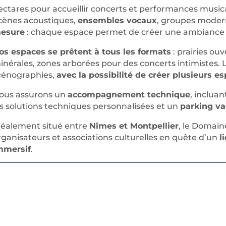
ectares pour accueillir concerts et performances music
cènes acoustiques,
ensembles vocaux
, groupes mode
esure
: chaque espace permet de créer une ambiance 
os espaces se prêtent à tous les formats
: prairies ou
inérales, zones arborées pour des concerts intimistes. 
cénographies,
avec la possibilité de créer plusieurs 
ous assurons un
accompagnement technique
, incluan
es solutions techniques personnalisées et un
parking va
déalement situé entre
Nîmes et Montpellier
, le Domaine
rganisateurs et associations culturelles en quête d’un
l
mmersif
.