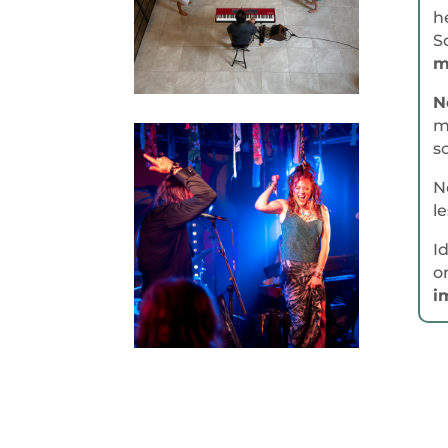
h
S
m
N
m
s
N
l
I
o
i