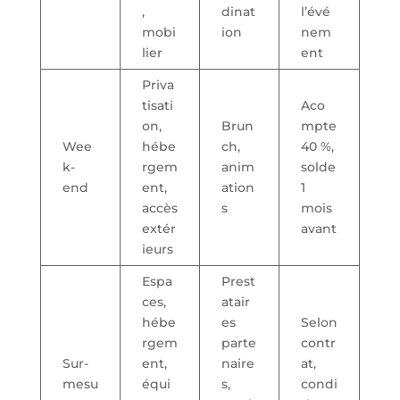
,
dinat
l’évé
mobi
ion
nem
lier
ent
Priva
tisati
Aco
on,
Brun
mpte
Wee
hébe
ch,
40 %,
k-
rgem
anim
solde
end
ent,
ation
1
accès
s
mois
extér
avant
ieurs
Espa
Prest
ces,
atair
hébe
es
Selon
rgem
parte
contr
Sur-
ent,
naire
at,
mesu
équi
s,
condi